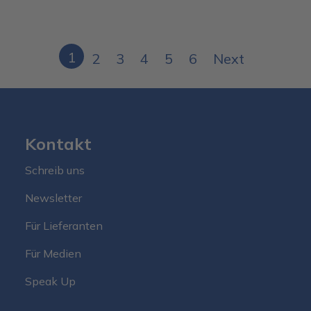
Pagination
1
2
3
4
5
6
Next
Kontakt
Schreib uns
Newsletter
Für Lieferanten
Für Medien
Speak Up